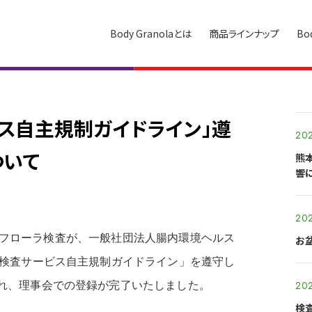
Body Granolaとは
商品ラインナップ
Bo
ス自主規制ガイドライン」遵
202
ついて
熊
響
202
る腸内フローラ検査が、一般社団法人腸内環境ヘルス
お
叢検査サービス自主規制ガイドライン」を遵守し
202
れ、理事会での登録が完了いたしました。
検