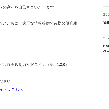
ンの遵守を自己宣言いたします。
202
価
るとともに、適正な情報提供で皆様の健康維
202
Bo
ペ
自主規制ガイドライン（Ver.1.0.0）
ださい
イトは
こちら